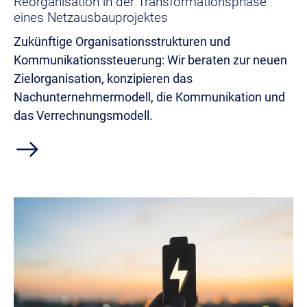
Reorganisation in der Transformationsphase
eines Netzausbauprojektes
Zukünftige Organisationsstrukturen und
Kommunikationssteuerung: Wir beraten zur neuen
Zielorganisation, konzipieren das
Nachunternehmermodell, die Kommunikation und
das Verrechnungsmodell.
east
Bild