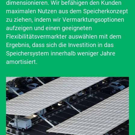
dimensionieren. Wir befähigen den Kunden
maximalen Nutzen aus dem Speicherkonzept
zu ziehen, indem wir Vermarktungsoptionen
aufzeigen und einen geeigneten
Flexibilitätsvermarkter auswählen mit dem
Ergebnis, dass sich die Investition in das
Speichersystem innerhalb weniger Jahre
amortisiert.
Bild