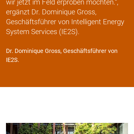
wir jetzt im Feld erproben möchten.“,
ergänzt Dr. Dominique Gross,
Geschäftsführer von Intelligent Energy
System Services (IE2S).
Dr. Dominique Gross, Geschäftsführer von
IE2S.
Bild